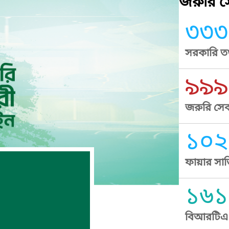
জরুরি সে
৩৩৩
সরকারি তথ
৯৯৯
জরুরি সেব
১০২
ফায়ার সার
১৬১
বিআরটিএ স