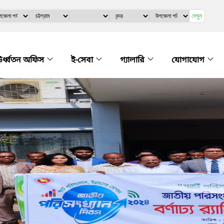
দেখুন
র্ধ্বতন অফিস
ই-সেবা
গ্যালারি
যোগাযোগ