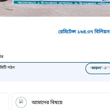
রেমিটেন্স ১৬৪.৩৭ বিলিয়ন টাকা (মে, ২
নার
িটি গঠন
৩০-০৪-২০২
সকল
আমাদের বিষয়ে