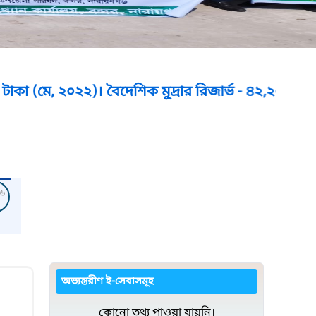
০২২)। বৈদেশিক মুদ্রার রিজার্ভ - ৪২,২০২ মিলিয়ন মার্কি
৬
অভ্যন্তরীণ ই-সেবাসমূহ
কোনো তথ্য পাওয়া যায়নি।