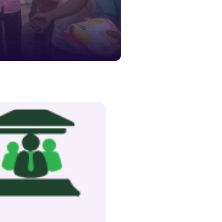
১৬১
স্মার্ট ভূমি
১০৯
শিশু সহায
১৬১
বাংলাদেশ ক
০১৯
মাদকদ্রব্য 